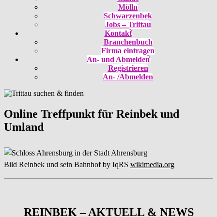
Mölln
Schwarzenbek
Jobs – Trittau
Kontakt
Branchenbuch
Firma eintragen
An- und Abmelden
Registrieren
An- /Abmelden
Online Treffpunkt für Reinbek und
Umland
Bild Reinbek und sein Bahnhof by IqRS
wikimedia.org
REINBEK – AKTUELL & NEWS