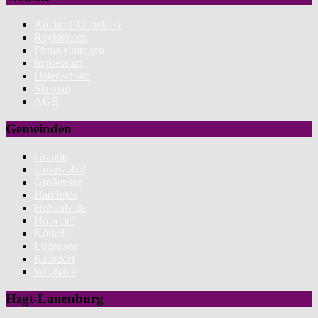
An- und Abmelden
Registrieren
Firma eintragen
Impressum
Datenschutz
Sitemap
AGB
Gemeinden
Grande
Grönwohld
Großensee
Hamfelde
Hohenfelde
Hoisdorf
Köthel
Lütjensee
Rausdorf
Witzhave
Hzgt-Lauenburg