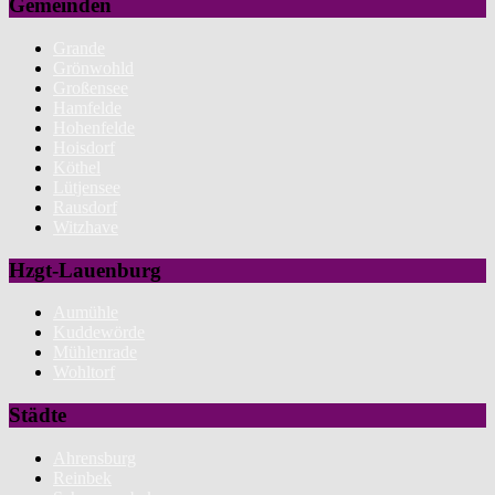
Gemeinden
Grande
Grönwohld
Großensee
Hamfelde
Hohenfelde
Hoisdorf
Köthel
Lütjensee
Rausdorf
Witzhave
Hzgt-Lauenburg
Aumühle
Kuddewörde
Mühlenrade
Wohltorf
Städte
Ahrensburg
Reinbek