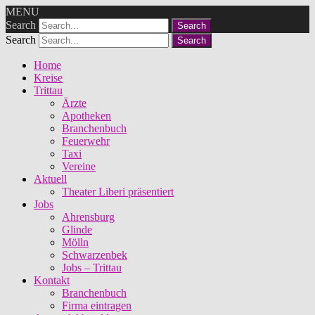
MENU
Search
Search
Home
Kreise
Trittau
Ärzte
Apotheken
Branchenbuch
Feuerwehr
Taxi
Vereine
Aktuell
Theater Liberi präsentiert
Jobs
Ahrensburg
Glinde
Mölln
Schwarzenbek
Jobs – Trittau
Kontakt
Branchenbuch
Firma eintragen